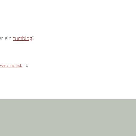
er ein
tumblog
?
weis ins hsb