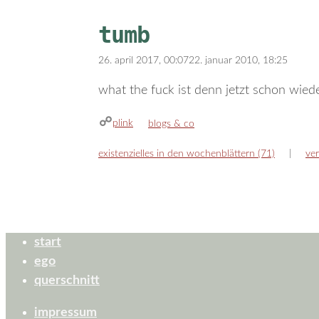
tumb
26. april 2017, 00:07
22. januar 2010, 18:25
what the fuck ist denn jetzt schon wied
plink
kategorien
blogs & co
existenzielles in den wochenblättern (71)
ver
start
ego
querschnitt
impressum