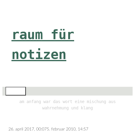
Zum
Inhalt
springen
raum für
notizen
Menü
am anfang war das wort eine mischung aus
wahrnehmung und klang
26. april 2017, 00:07
5. februar 2010, 14:57