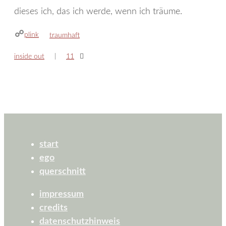
dieses ich, das ich werde, wenn ich träume.
plink
kategorien
traumhaft
inside out
11
start
ego
querschnitt
impressum
credits
datenschutzhinweis