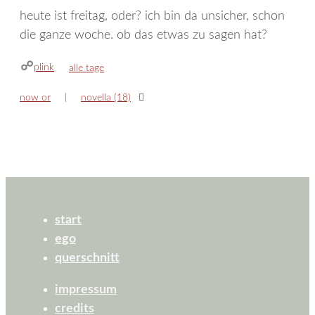
heute ist freitag, oder? ich bin da unsicher, schon
die ganze woche. ob das etwas zu sagen hat?
plink
kategorien
alle tage
now or
novella (18)
start
ego
querschnitt
impressum
credits