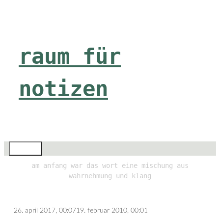
Zum
Inhalt
springen
raum für
notizen
Menü
am anfang war das wort eine mischung aus
wahrnehmung und klang
26. april 2017, 00:07
19. februar 2010, 00:01