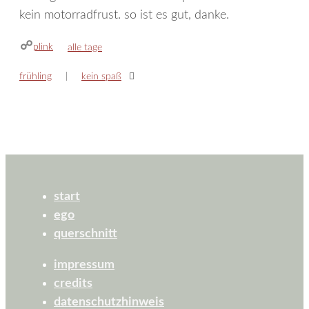
kein motorradfrust. so ist es gut, danke.
plink
kategorien
alle tage
frühling
kein spaß
start
ego
querschnitt
impressum
credits
datenschutzhinweis