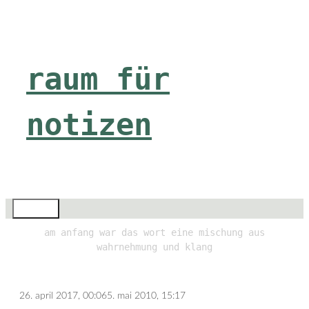
Zum
Inhalt
springen
raum für
notizen
Menü
am anfang war das wort eine mischung aus
wahrnehmung und klang
26. april 2017, 00:06
5. mai 2010, 15:17