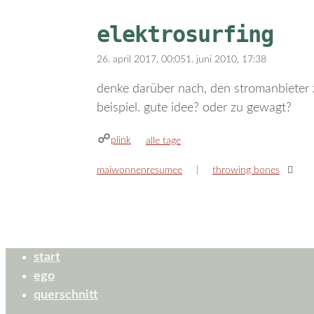
elektrosurfing
26. april 2017, 00:05
1. juni 2010, 17:38
denke darüber nach, den stromanbieter z
beispiel. gute idee? oder zu gewagt?
plink
kategorien
alle tage
maiwonnenresumee
throwing bones
start
ego
querschnitt