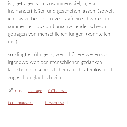
ist, getragen vom zusammenspiel, ja, vom
ineinanderfließen und geschehen lassen. (soweit
ich das zu beurteilen vermag.) ein schwirren und
summen, ein ab- und anschwillender schwarm
getragen von menschlichen lungen. (könnte ich
nie!)
so klingt es übrigens, wenn höhere wesen von
irgendwo weit den menschlichen gedanken
lauschen. ein schrecklicher rausch. atemlos. und
zugleich unglaublich vital.
plink
kategorien
schlagwörter
alle tage
fußball wm
fledermauszeit
torschüsse