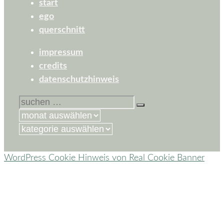
start
ego
querschnitt
impressum
credits
datenschutzhinweis
suchen
nach:
kategorien
WordPress Cookie Hinweis von Real Cookie Banner