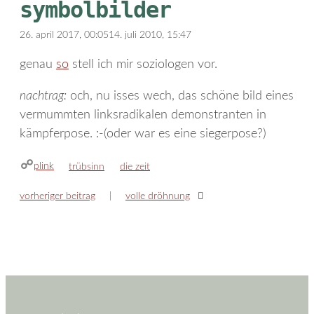
symbolbilder
26. april 2017, 00:05
14. juli 2010, 15:47
genau
so
stell ich mir soziologen vor.
nachtrag:
och, nu isses wech, das schöne bild eines
vermummten linksradikalen demonstranten in
kämpferpose. :-(oder war es eine siegerpose?)
plink
kategorien
schlagwörter
trübsinn
die zeit
vorheriger beitrag
volle dröhnung