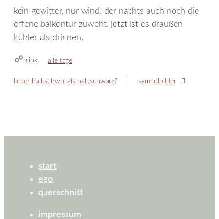
kein gewitter, nur wind. der nachts auch noch die
offene balkontür zuweht. jetzt ist es draußen
kühler als drinnen.
plink
kategorien
alle tage
lieber halbschwul als halbschwarz?
symbolbilder
start
ego
querschnitt
impressum