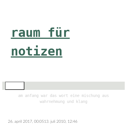
Zum
Inhalt
springen
raum für
notizen
Menü
am anfang war das wort eine mischung aus
wahrnehmung und klang
26. april 2017, 00:05
13. juli 2010, 12:46