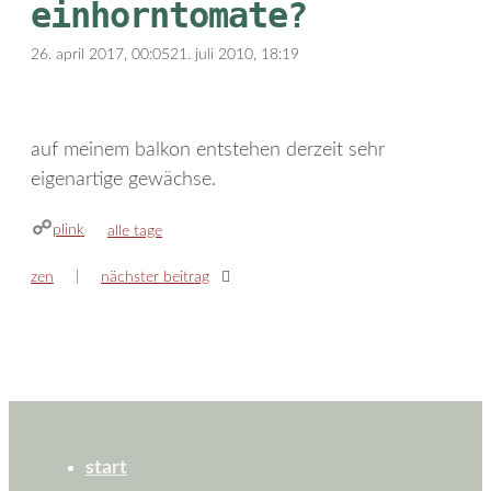
einhorntomate?
26. april 2017, 00:05
21. juli 2010, 18:19
auf meinem balkon entstehen derzeit sehr
eigenartige gewächse.
plink
kategorien
alle tage
zen
nächster beitrag
start