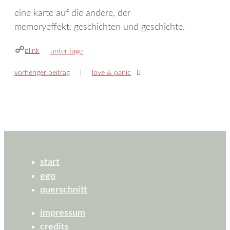
eine karte auf die andere, der
memoryeffekt. geschichten und geschichte.
plink
kategorien
unter tage
vorheriger beitrag
love & panic
start
ego
querschnitt
impressum
credits