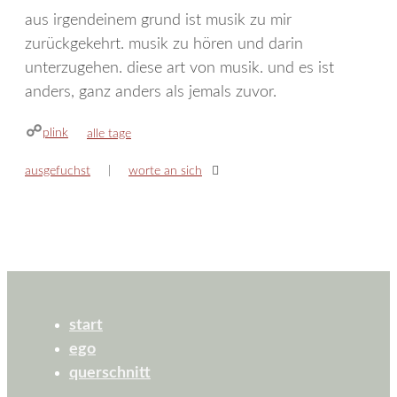
aus irgendeinem grund ist musik zu mir
zurückgekehrt. musik zu hören und darin
unterzugehen. diese art von musik. und es ist
anders, ganz anders als jemals zuvor.
plink
kategorien
alle tage
ausgefuchst
worte an sich
start
ego
querschnitt