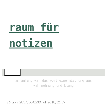
Zum
Inhalt
springen
raum für
notizen
Menü
am anfang war das wort eine mischung aus
wahrnehmung und klang
26. april 2017, 00:05
30. juli 2010, 21:59