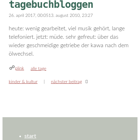
tagebuchbloggen
26. april 2017, 00:05
13. august 2010, 23:27
heute: wenig gearbeitet, viel musik gehört, lange
telefoniert. jetzt: müde. sehr gefreut: über das
wieder geschmeidige getriebe der kawa nach dem
ölwechsel.
plink
kategorien
alle tage
kinder & kultur
nächster beitrag
start