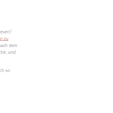
lesen?
en zu
 nach dem
sché. und
ach so