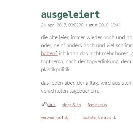
ausgeleiert
26. april 2017, 00:05
20. august 2010, 10:41
die alte leier, immer wieder noch und 
oder, nein! anders noch und viel schlimm
haben?
ich kann das nicht mehr hören, 
topthema, nach der topverlinkung, dem to
plastikpolitik.
das leben aber, der alltag, wird aus stei
verachteten tagebüchern.
plink
kategorien
schlagwörter
blogs & co
feminsmus
verweis ins hsb
nächster beitrag