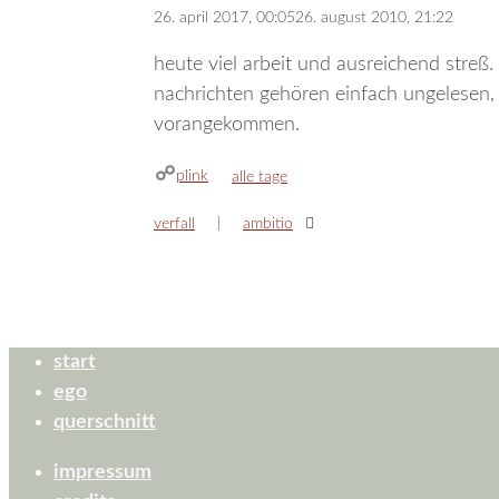
26. april 2017, 00:05
26. august 2010, 21:22
heute viel arbeit und ausreichend streß.
nachrichten gehören einfach ungelesen, 
vorangekommen.
plink
kategorien
alle tage
verfall
ambitio
start
ego
querschnitt
impressum