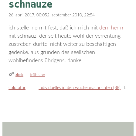
schnauze
26. april 2017, 00:05
2. september 2010, 22:54
ich stelle hiermit fest, daß ich mich mit
dem herrn
mit schnauz, der seit heute wohl der verrentung
zustreben dürfte, nicht weiter zu beschäftigen
gedenke. aus gründen des seelischen
wohlbefindens übrigens. danke.
plink
kategorien
trübsinn
coloratur
individuelles in den wochennachrichten (88)