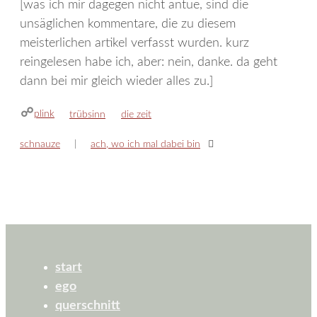
[was ich mir dagegen nicht antue, sind die
unsäglichen kommentare, die zu diesem
meisterlichen artikel verfasst wurden. kurz
reingelesen habe ich, aber: nein, danke. da geht
dann bei mir gleich wieder alles zu.]
plink
kategorien
schlagwörter
trübsinn
die zeit
schnauze
ach, wo ich mal dabei bin
start
ego
querschnitt