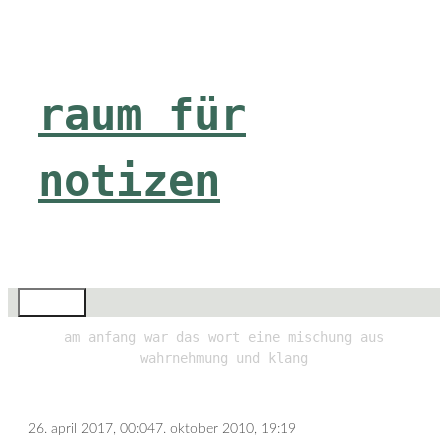
Zum
Inhalt
springen
raum für
notizen
Menü
am anfang war das wort eine mischung aus
wahrnehmung und klang
26. april 2017, 00:04
7. oktober 2010, 19:19