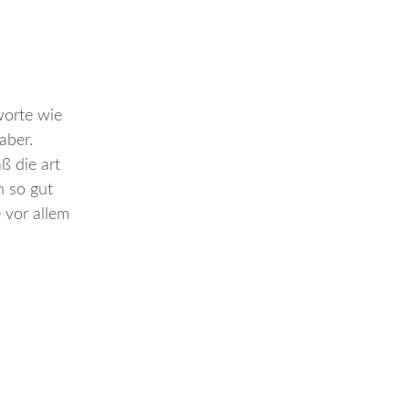
worte wie
aber.
ß die art
h so gut
 vor allem