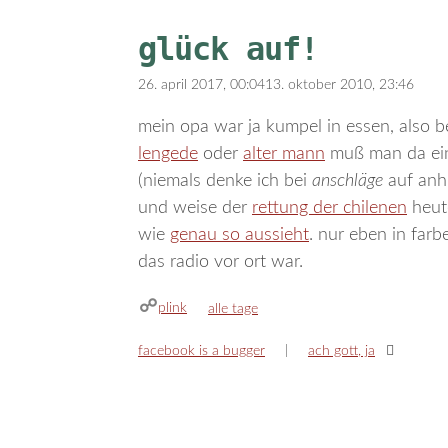
glück auf!
26. april 2017, 00:04
13. oktober 2010, 23:46
mein opa war ja kumpel in essen, also
lengede
oder
alter mann
muß man da ein
(niemals denke ich bei
anschläge
auf anhi
und weise der
rettung der chilenen
heute
wie
genau so aussieht
. nur eben in far
das radio vor ort war.
plink
kategorien
alle tage
facebook is a bugger
ach gott, ja