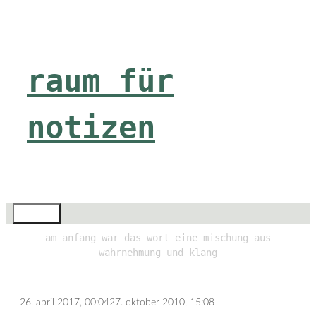
Zum
Inhalt
springen
raum für
notizen
Menü
am anfang war das wort eine mischung aus
wahrnehmung und klang
26. april 2017, 00:04
27. oktober 2010, 15:08