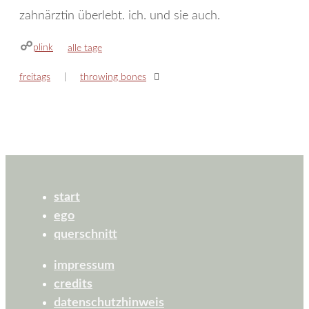
zahnärztin überlebt. ich. und sie auch.
plink
kategorien
alle tage
freitags
throwing bones
start
ego
querschnitt
impressum
credits
datenschutzhinweis