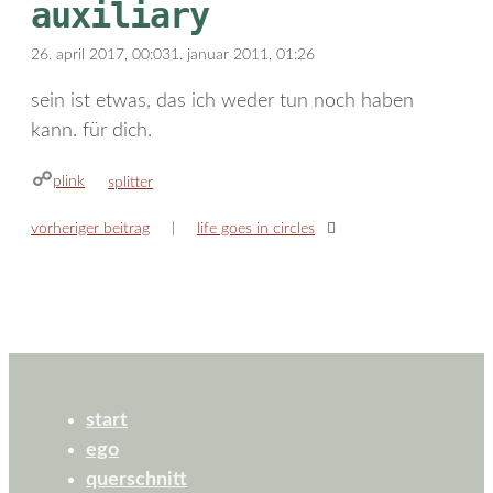
auxiliary
26. april 2017, 00:03
1. januar 2011, 01:26
sein ist etwas, das ich weder tun noch haben
kann. für dich.
plink
kategorien
splitter
vorheriger beitrag
life goes in circles
start
ego
querschnitt