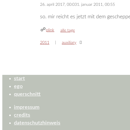
26. april 2017, 00:03
1. januar 2011, 00:55
so. mir reicht es jetzt mit dem geschepper.
plink
kategorien
alle tage
2011
auxiliary
start
ego
querschnitt
impressum
credits
datenschutzhinweis