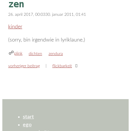
zen
26. april 2017, 00:03
30. januar 2011, 01:41
kinder
(sorry, bin irgendwie in lyriklaune.)
plink
kategorien
schlagwörter
dichten
zendura
vorheriger beitrag
flickbarkeit
start
ego