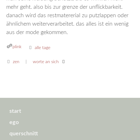
mehr geht. also bis zur grenze der unflickbarkeit.
danach wird das restmatererial zu putzlappen oder
ähnlichem weiterverarbeitet. das alles ist ein wenig
aus der mode gekommen.
plink
kategorien
alle tage
zen
worte an sich
start
ego
querschnitt