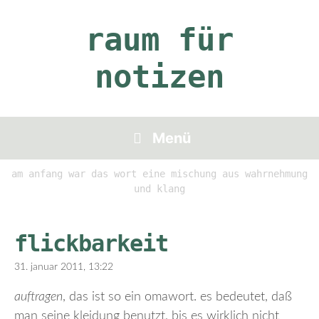
Zum
Inhalt
raum für
springen
notizen
Menü
am anfang war das wort eine mischung aus wahrnehmung
und klang
flickbarkeit
31. januar 2011, 13:22
auftragen
, das ist so ein omawort. es bedeutet, daß
man seine kleidung benutzt, bis es wirklich nicht