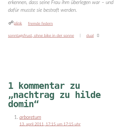
erkennen, dass seine Frau ihm überlegen war – und
dafür musste sie bestraft werden.
plink
kategorien
fremde federn
sonntagsfrust, ohne bike in der sonne
dual
1 kommentar zu
„nachtrag zu hilde
domin“
arboretum
13. april 2011, 17:15 um 17:15 uhr