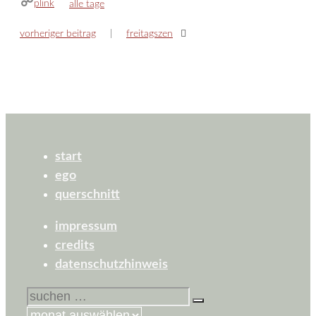
plink
kategorien
alle tage
vorheriger beitrag
freitagszen
start
ego
querschnitt
impressum
credits
datenschutzhinweis
suchen
nach: