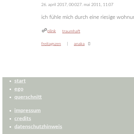
26. april 2017, 00:02
7. mai 2011, 11:07
ich fühle mich durch eine riesige wohnu
plink
kategorien
traumhaft
freitagszen
anaka
start
ego
querschnitt
impressum
credits
datenschutzhinweis