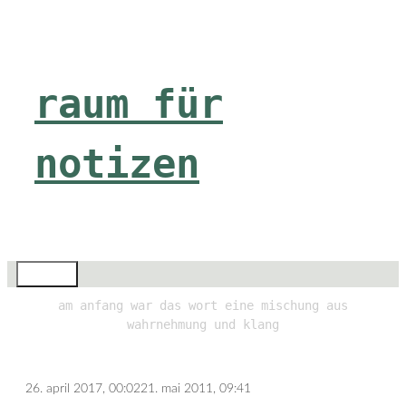
Zum
Inhalt
springen
raum für
notizen
Menü
am anfang war das wort eine mischung aus
wahrnehmung und klang
26. april 2017, 00:02
21. mai 2011, 09:41