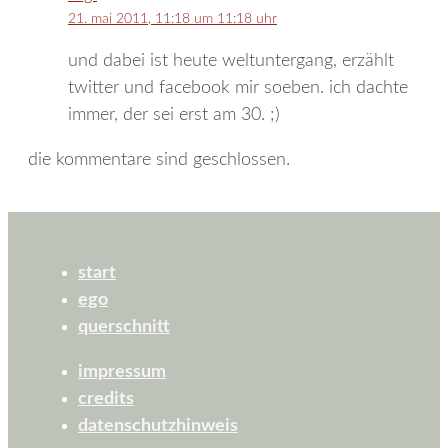
21. mai 2011, 11:18 um 11:18 uhr
und dabei ist heute weltuntergang, erzählt
twitter und facebook mir soeben. ich dachte
immer, der sei erst am 30. ;)
die kommentare sind geschlossen.
start
ego
querschnitt
impressum
credits
datenschutzhinweis