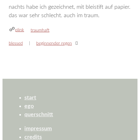
nachts habe ich gezeichnet, mit bleistift auf papier.
das war sehr schlecht. auch im traum.
plink
kategorien
traumhaft
blessed
beginnender regen
start
ego
querschnitt
impressum
credits