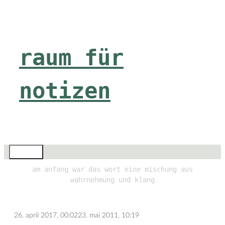
Zum
Inhalt
springen
raum für
notizen
Menü
am anfang war das wort eine mischung aus
wahrnehmung und klang
26. april 2017, 00:02
23. mai 2011, 10:19