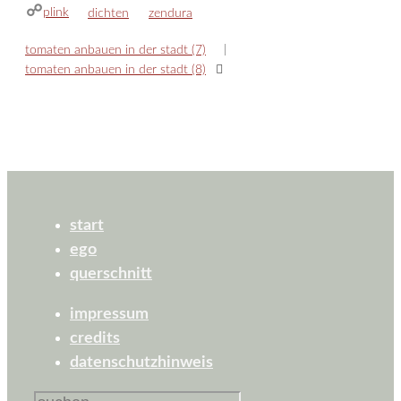
plink
kategorien
schlagwörter
dichten
zendura
tomaten anbauen in der stadt (7)
tomaten anbauen in der stadt (8)
start
ego
querschnitt
impressum
credits
datenschutzhinweis