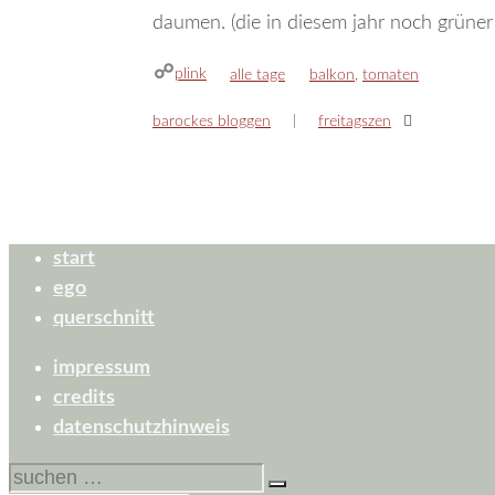
daumen. (die in diesem jahr noch grüner 
plink
kategorien
schlagwörter
alle tage
balkon
,
tomaten
barockes bloggen
freitagszen
start
ego
querschnitt
impressum
credits
datenschutzhinweis
suchen