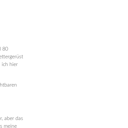
l 80
ettergerüst
 ich hier
chtbaren
r, aber das
ls meine