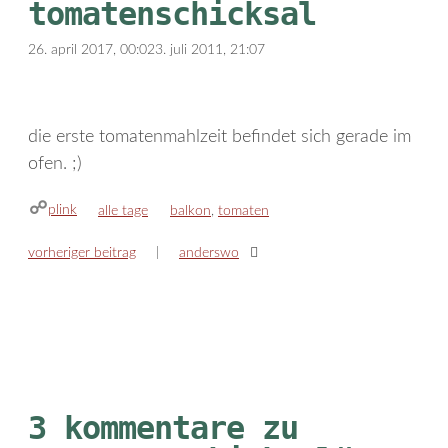
tomatenschicksal
26. april 2017, 00:02
3. juli 2011, 21:07
die erste tomatenmahlzeit befindet sich gerade im
ofen. ;)
plink
kategorien
schlagwörter
alle tage
balkon
,
tomaten
vorheriger beitrag
anderswo
3 kommentare zu