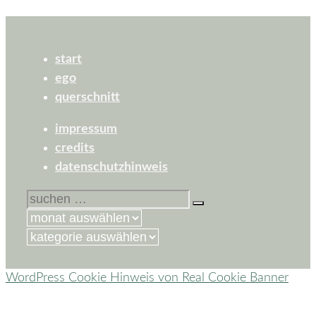
start
ego
querschnitt
impressum
credits
datenschutzhinweis
suchen
nach:
kategorien
WordPress Cookie Hinweis von Real Cookie Banner