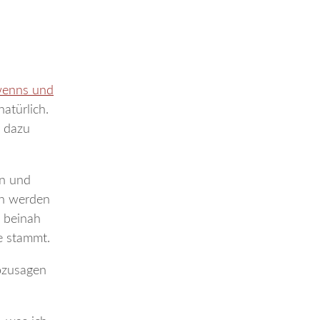
wenns und
atürlich.
d dazu
en und
ten werden
. beinah
ie stammt.
ozusagen