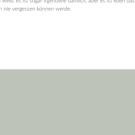
ich weiß. es ist sogar irgendwie dämlich. aber es ist eben da
ch nie vergessen können werde.