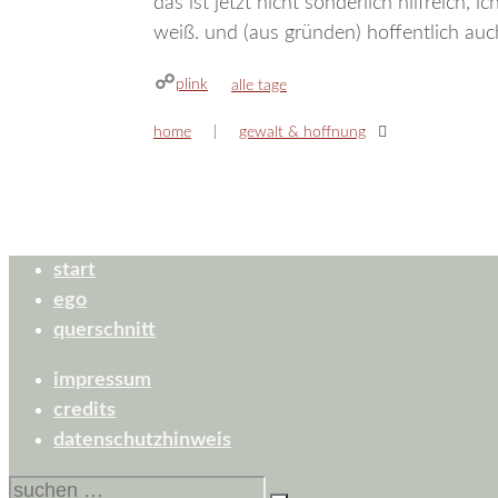
das ist jetzt nicht sonderlich hilfreich, 
weiß. und (aus gründen) hoffentlich au
plink
kategorien
alle tage
home
gewalt & hoffnung
start
ego
querschnitt
impressum
credits
datenschutzhinweis
suchen