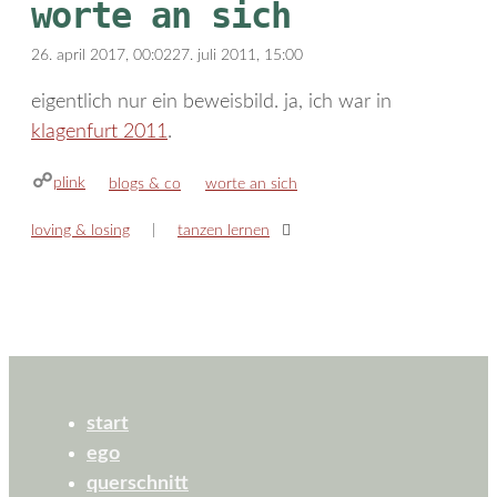
worte an sich
26. april 2017, 00:02
27. juli 2011, 15:00
eigentlich nur ein beweisbild. ja, ich war in
klagenfurt 2011
.
plink
kategorien
schlagwörter
blogs & co
worte an sich
loving & losing
tanzen lernen
start
ego
querschnitt