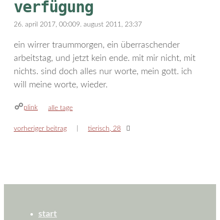
verfügung
26. april 2017, 00:00
9. august 2011, 23:37
ein wirrer traummorgen, ein überraschender
arbeitstag, und jetzt kein ende. mit mir nicht, mit
nichts. sind doch alles nur worte, mein gott. ich
will meine worte, wieder.
plink
kategorien
alle tage
vorheriger beitrag
tierisch, 28
start