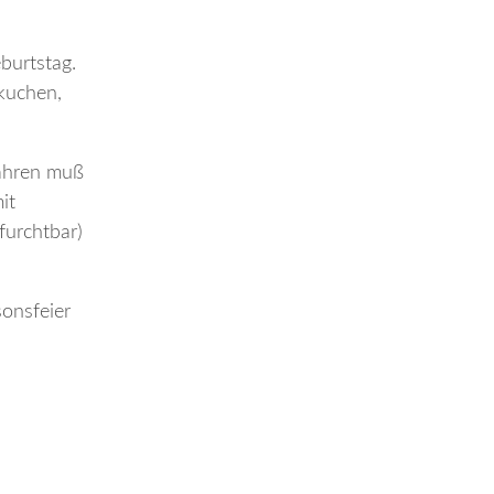
eburtstag.
skuchen,
jahren muß
it
furchtbar)
sonsfeier