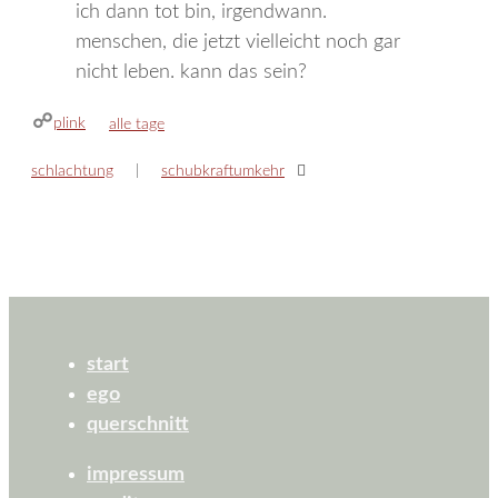
ich dann tot bin, irgendwann.
menschen, die jetzt vielleicht noch gar
nicht leben. kann das sein?
plink
kategorien
alle tage
schlachtung
schubkraftumkehr
start
ego
querschnitt
impressum