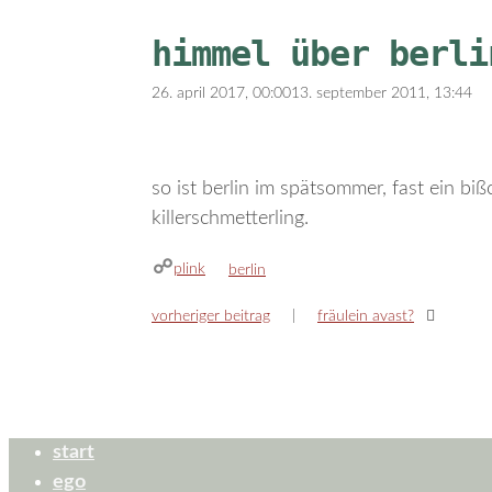
himmel über berli
26. april 2017, 00:00
13. september 2011, 13:44
so ist berlin im spätsommer, fast ein bi
killerschmetterling.
plink
kategorien
berlin
vorheriger beitrag
fräulein avast?
start
ego