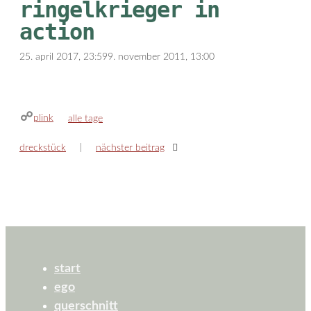
ringelkrieger in
action
25. april 2017, 23:59
9. november 2011, 13:00
plink
kategorien
alle tage
dreckstück
nächster beitrag
start
ego
querschnitt