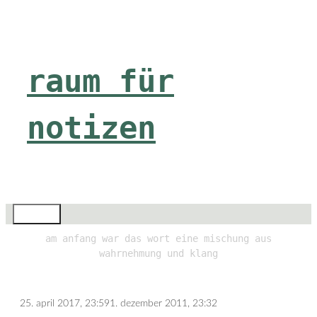
Zum
Inhalt
springen
raum für
notizen
Menü
am anfang war das wort eine mischung aus
wahrnehmung und klang
25. april 2017, 23:59
1. dezember 2011, 23:32