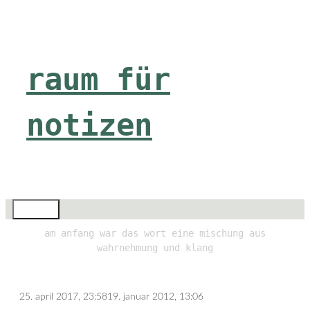
Zum
Inhalt
springen
raum für
notizen
Menü
am anfang war das wort eine mischung aus
wahrnehmung und klang
25. april 2017, 23:58
19. januar 2012, 13:06