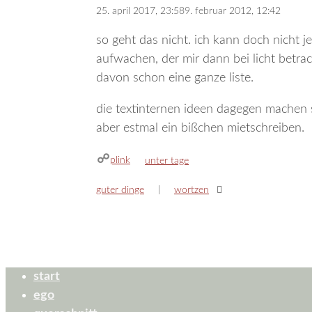
25. april 2017, 23:58
9. februar 2012, 12:42
so geht das nicht. ich kann doch nicht j
aufwachen, der mir dann bei licht betra
davon schon eine ganze liste.
die textinternen ideen dagegen machen s
aber estmal ein bißchen mietschreiben.
plink
kategorien
unter tage
guter dinge
wortzen
start
ego