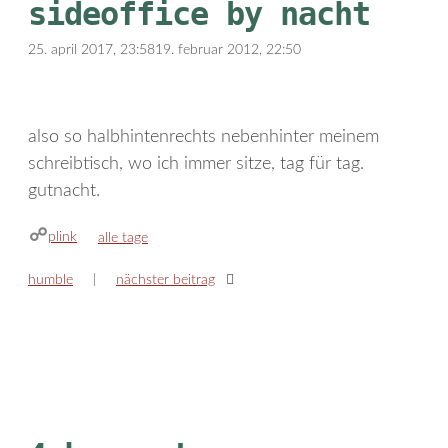
sideoffice by nacht
25. april 2017, 23:58
19. februar 2012, 22:50
also so halbhintenrechts nebenhinter meinem
schreibtisch, wo ich immer sitze, tag für tag.
gutnacht.
plink
kategorien
alle tage
humble
nächster beitrag