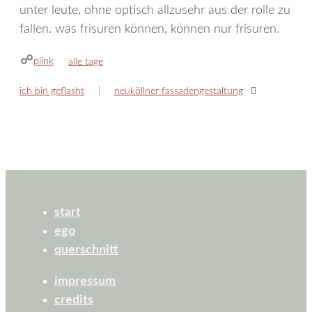
unter leute, ohne optisch allzusehr aus der rolle zu
fallen. was frisuren können, können nur frisuren.
plink
kategorien
alle tage
ich bin geflasht
neuköllner fassadengestaltung
start
ego
querschnitt
impressum
credits