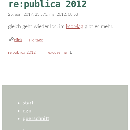
re:publica 2012
25. april 2017, 23:57
3. mai 2012, 08:53
gleich geht wieder los. im
MoMag
gibt es mehr.
plink
kategorien
alle tage
re:publica 2012
excuse me
start
ego
querschnitt