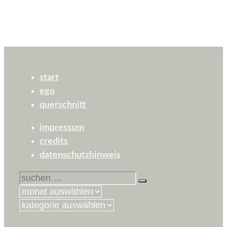
start
ego
querschnitt
impressum
credits
datenschutzhinweis
suchen
nach:
kategorien