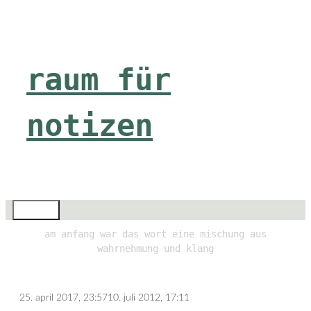
Zum
Inhalt
springen
raum für
notizen
Menü
am anfang war das wort eine mischung aus
wahrnehmung und klang
25. april 2017, 23:57
10. juli 2012, 17:11