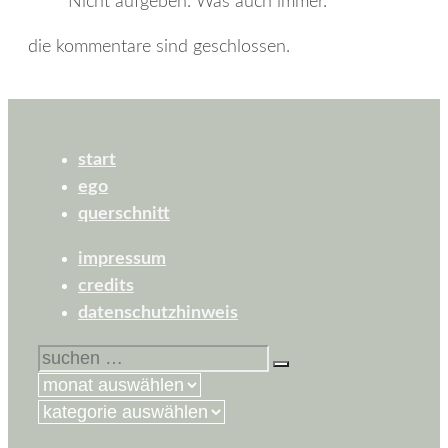
Nicht aufgeben. Was auch immer.
die kommentare sind geschlossen.
start
ego
querschnitt
impressum
credits
datenschutzhinweis
suchen
nach:
kategorien