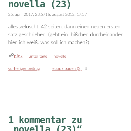
novella (23)
25. april 2017, 23:57
16. august 2012, 17:37
alles gelöscht, 42 seiten. dann einen neuen ersten
satz geschrieben. (geht ein bißchen durcheinander
hier, ich weiß. was soll ich machen?)
plink
kategorien
schlagwörter
unter tage
novelle
vorheriger beitrag
ebook bauen (2)
1 kommentar zu
„novella (23)“