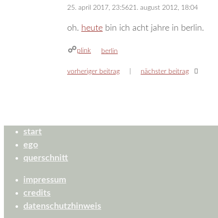
25. april 2017, 23:56
21. august 2012, 18:04
oh.
heute
bin ich acht jahre in berlin.
plink
kategorien
berlin
vorheriger beitrag
nächster beitrag
start
ego
querschnitt
impressum
credits
datenschutzhinweis