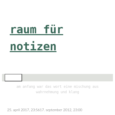
Zum
Inhalt
springen
raum für
notizen
Menü
am anfang war das wort eine mischung aus
wahrnehmung und klang
25. april 2017, 23:56
17. september 2012, 23:00