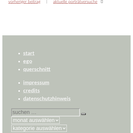
vorheriger beitrag
aktuelle porträtversuche
start
ego
querschnitt
impressum
credits
datenschutzhinweis
suchen
nach:
kategorien